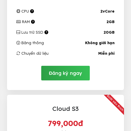
CPU
2vCore
RAM
2GB
Lưu trữ SSD
20GB
Băng thông
Không giới hạn
Chuyển dữ liệu
Miễn phí
Đăng ký ngay
Được yêu thích
Cloud S3
799,000đ